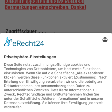
Kursanfangsdatum und Kursort bei
Bermerkungen einschreiben. Danke!
Zugriffsdauer
6 Monate
Kursinhalte:
Preis:
390,00€
Jetzt anmelden >>
Zurück zur Kursübersicht >>
© 2026 by Ritzau Yachting | Realisation: www.hp-
werbeagentur.de |
Impressum
Datenschutz
Home
Team
Kurse