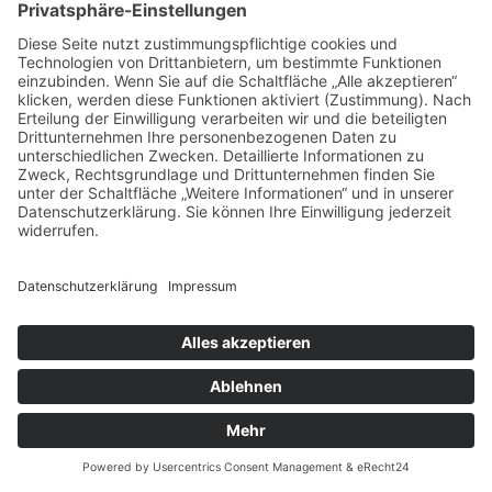
Termine werden telefonisch abgesprochen.
Ihr wollt ein
Skippertraining auf dem
Segelboot
. Hierzu eignen sich hervorragend
unsere 4-tägigen
Schnuppertörns &
Skippertrainings
ab Trogir/Split oder Zadar.
Jetzt anmelden >>
Mehr Informationen