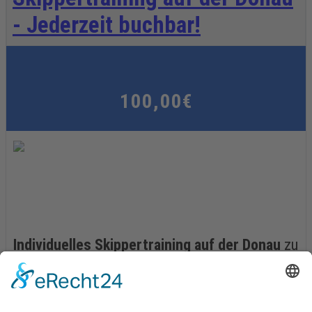
- Jederzeit buchbar!
100,00€
Individuelles Skippertraining auf der Donau
zu
Themen Eurer Wahl.
Ausbildungsort
: Gaishofen bei Passau