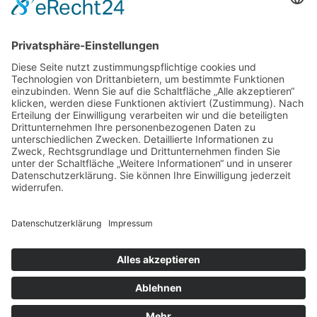
Informationen auf dieser Website einverstanden.
Zurück zur Kursübersicht >>
© 2026 by Ritzau Yachting | Realisation: www.hp-
werbeagentur.de |
Impressum
Datenschutz
Home
Team
Kurse
Segler-Apps
Ausbildung
Törns
Impressionen
News
Kontakt
Login